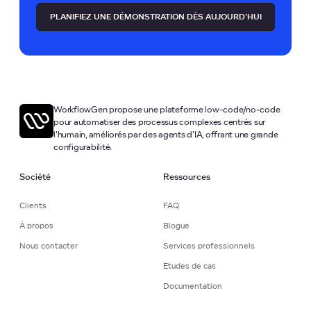
PLANIFIEZ UNE DÉMONSTRATION DÈS AUJOURD'HUI
WorkflowGen propose une plateforme low-code/no-code
pour automatiser des processus complexes centrés sur
l'humain, améliorés par des agents d'IA, offrant une grande
configurabilité.
Société
Ressources
Clients
FAQ
À propos
Blogue
Nous contacter
Services professionnels
Etudes de cas
Documentation